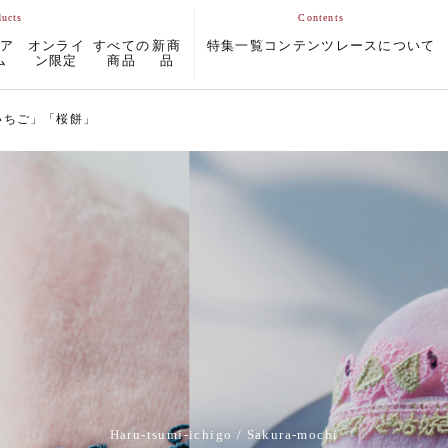
ムア
オンライ
すべての
新商
特集一覧
コンテンツ
レースについて
ム
ン限定
商品
品
いちご」「桜餅」
Haru-tsumi-ichigo / Sakura-mochi