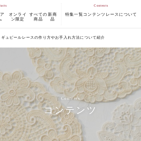
ムア
オンライ
すべての
新商
特集一覧
コンテンツ
レースについて
ム
ン限定
商品
品
？ギュピールレースの作り方やお手入れ方法について紹介
Contents
コンテンツ