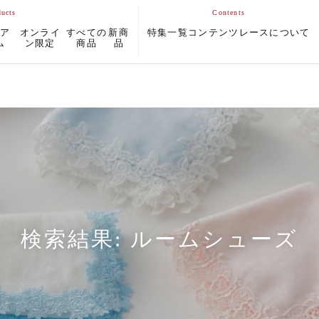
ムア
オンライ
すべての
新商
特集一覧
コンテンツ
レースについて
ム
ン限定
商品
品
検索結果:
ルームシューズ