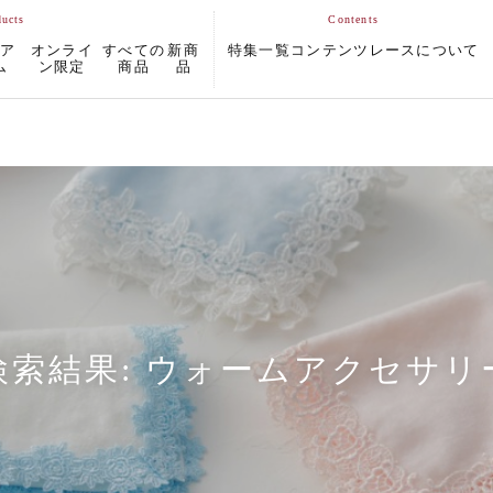
ムア
オンライ
すべての
新商
特集一覧
コンテンツ
レースについて
ム
ン限定
商品
品
検索結果:
ウォームアクセサリ