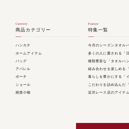
Catetory
Feature
商品カテゴリー
特集一覧
ハンカチ
今月のシーズンタオル
ホームアイテム
多くの人に愛される「
バッグ
種類豊富な「タオルハ
アパレル
組み合わせを楽しめる
ポーチ
暮らしを豊かにする「
ショール
こだわりを詰め込んだ
雑貨小物
近沢レース店のアイテ