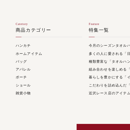
Catetory
Feature
商品カテゴリー
特集一覧
ハンカチ
今月のシーズンタオル
ホームアイテム
多くの人に愛される「
バッグ
種類豊富な「タオルハ
アパレル
組み合わせを楽しめる
ポーチ
暮らしを豊かにする「
ショール
こだわりを詰め込んだ
雑貨小物
近沢レース店のアイテ