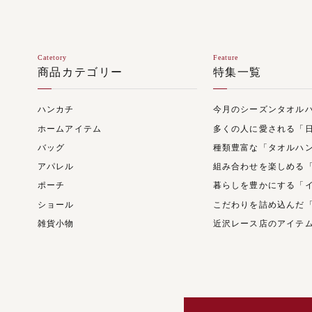
Catetory
Feature
商品カテゴリー
特集一覧
ハンカチ
今月のシーズンタオル
ホームアイテム
多くの人に愛される「
バッグ
種類豊富な「タオルハ
アパレル
組み合わせを楽しめる
ポーチ
暮らしを豊かにする「
ショール
こだわりを詰め込んだ
雑貨小物
近沢レース店のアイテ