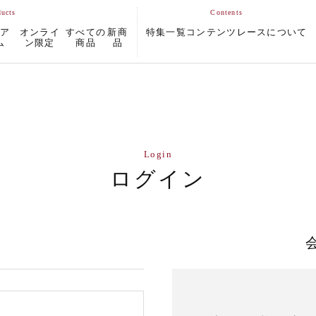
ムア
オンライ
すべての
新商
特集一覧
コンテンツ
レースについて
ム
ン限定
商品
品
Login
ログイン