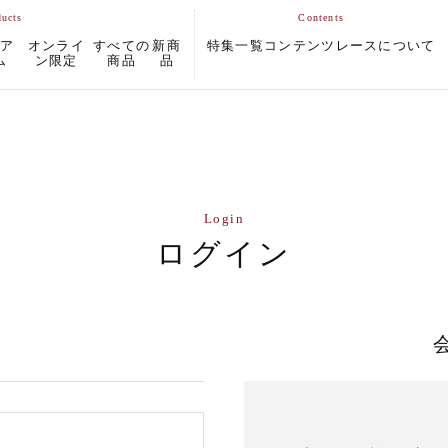
ムア
オンライ
すべての
新商
特集一覧
コンテンツ
レースについて
ム
ン限定
商品
品
Login
ログイン