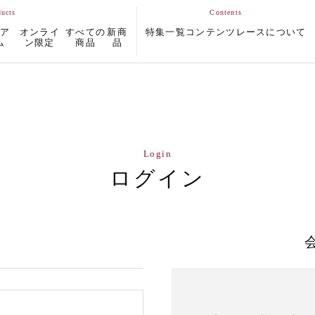
ムア
オンライ
すべての
新商
特集一覧
コンテンツ
レースについて
ム
ン限定
商品
品
Login
ログイン