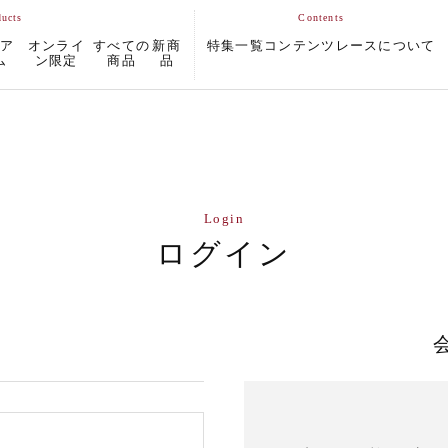
ムア
オンライ
すべての
新商
特集一覧
コンテンツ
レースについて
ム
ン限定
商品
品
Login
ログイン