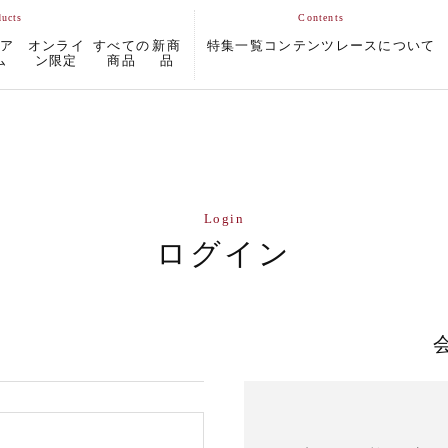
ムア
オンライ
すべての
新商
特集一覧
コンテンツ
レースについて
ム
ン限定
商品
品
Login
ログイン