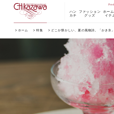
ハン
ファッション
ホー
カチ
グッズ
イテ
ホーム
特集
どこか懐かしい、夏の風物詩。「かき氷