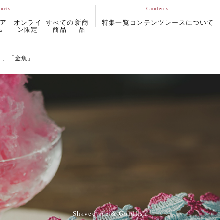
ムア
オンライ
すべての
新商
特集一覧
コンテンツ
レースについて
ム
ン限定
商品
品
」、「金魚」
Shaved-ice & Goldfish