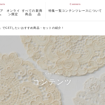
ムア
オンライ
すべての
新商
特集一覧
コンテンツ
レースについて
ム
ン限定
商品
品
秋」でGETしたいおすすめ商品・セットの紹介！
Contents
コンテンツ