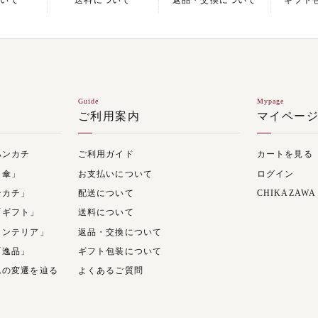
ついて
送料について
返品・交換について
ギフト
Guide
Mypage
ご利用案内
マイペー
ハンカチ
ご利用ガイド
カートを見る
日傘」
お支払いについて
ログイン
ンカチ」
配送について
CHIKAZAWA
「ギフト」
送料について
インテリア」
返品・交換について
「逸品」
ギフト包装について
ムの変遷を辿る
よくあるご質問