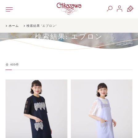
ホーム
検索結果 'エプロン'
検索結果:
エプロン
全
409
件